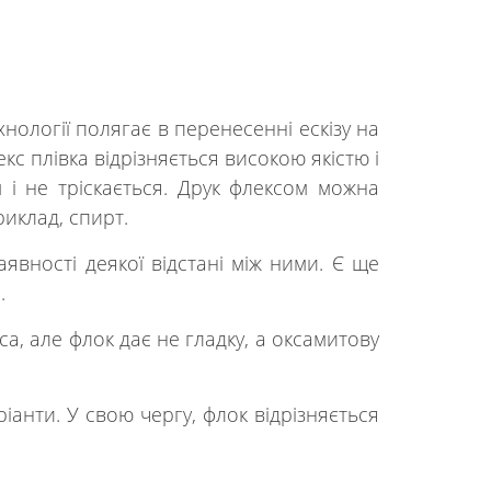
хнології полягає в перенесенні ескізу на
кс плівка відрізняється високою якістю і
м і не тріскається. Друк флексом можна
иклад, спирт.
явності деякої відстані між ними. Є ще
.
а, але флок дає не гладку, а оксамитову
ріанти. У свою чергу, флок відрізняється