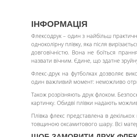
ІНФОРМАЦІЯ
Флексодрук – один з найбільш практичних
одноколірну плівку, яка після вирізаєть
довговічністю. Вона не боїться прання
назвати вічним. Єдине, що здатне зруй
Флекс-друк на футболках дозволяє вико
один важливий момент: неможливо отрим
Також розрізняють друк флоком. Безпосе
картинку. Обидві плівки надають можлив
Плівка флекс представлена ​​в декількох
товщиною оксамитового шару. Всі матері
ЩОБ ЗАМОВИТИ ДРУК ФЛЕК