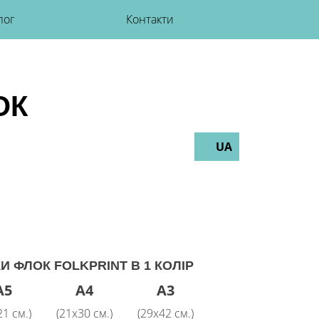
лог
Контакти
ОК
UA
И ФЛОК FOLKPRINT В 1 КОЛІР
A5
A4
A3
21 см.)
(21х30 см.)
(29x42 см.)