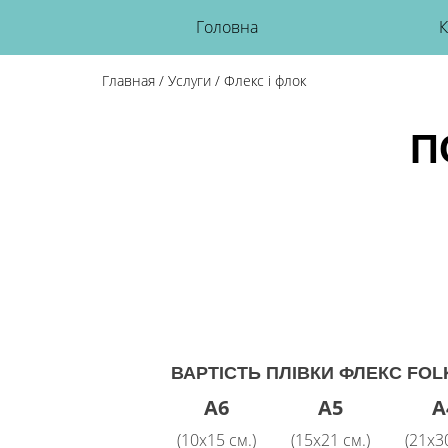
Головна
К
Главная
/
Услуги
/
Флекс і флок
П
ВАРТІСТЬ ПЛІВКИ ФЛЕКС FOLK
A6
A5
A
(10х15 см.)
(15х21 см.)
(21х30