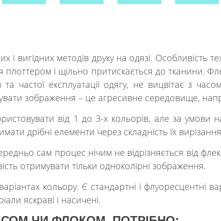
 і вигідних методів друку на одязі. Особливість те
ся плоттером і щільно притискається до тканини. Фле
 та частої експлуатації одягу, не вицвітає з часо
нувати зображення – це агресивне середовище, напр
ристовувати від 1 до 3-х кольорів, але за умови на
ати дрібні елементи через складність їх вирізання
редньо сам процес нічим не відрізняється від флекс
ість отримувати тільки одноколірні зображення.
 варіантах кольору. Є стандартні і флуоресцентні ва
али яскраві і насичені.
СОМ ЧИ ФЛОКОМ, ПОТРІБНО: