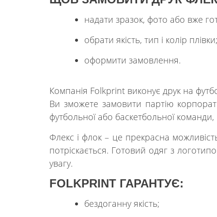
надати зразок, фото або вже г
обрати якість, тип і колір плівки
оформити замовлення.
Компанія Folkprint виконує друк на футб
Ви зможете замовити партію корпорати
футбольної або баскетбольної команди, 
Флекс і флок – це прекрасна можливіст
потріскається. Готовий одяг з логотип
увагу.
FOLKPRINT ГАРАНТУЄ:
бездоганну якість;