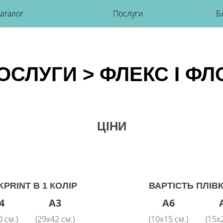
аталог
Послуги
Б
ОСЛУГИ
> ФЛЕКС І ФЛ
ЦІНИ
PRINT В 1 КОЛІР
ВАРТІСТЬ ПЛІВК
4
A3
A6
 см.)
(29x42 см.)
(10х15 см.)
(15х