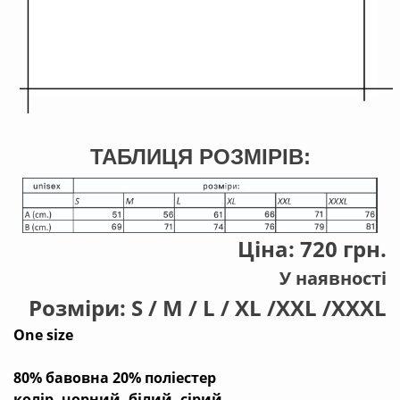
ТАБЛИЦЯ РОЗМІРІВ:
Ціна:
720
грн.
У наявності
Розміри: S / M / L / XL /ХХL /ХХХL
One size
80% бавовна 20% поліестер
колір- чорний, білий, сірий