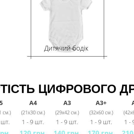
Дитячий бодік
ТІСТЬ ЦИФРОВОГО Д
5
A4
A3
A3+
 см.)
(21х30 см.)
(29x42 см.)
(32х60 см.)
(42х
9 шт.
1 - 9 шт.
1 - 9 шт.
1 - 9 шт.
1 - 
грн.
120 грн.
140 грн.
170 грн.
210