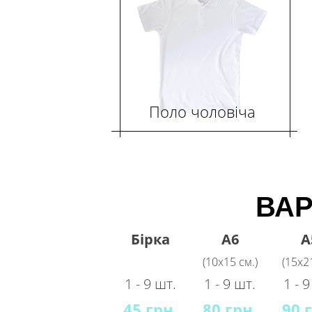
Поло чоловіча
ВАР
Бірка
A6
A
(10х15 см.)
(15х21
1 - 9 шт.
1 - 9 шт.
1 - 
45 грн.
80 грн.
90 