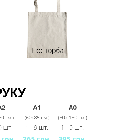
Еко-торба
РУКУ
A2
A1
A0
60 см.)
(60х85 см.)
(60х 160 см.)
9 шт.
1 - 9 шт.
1 - 9 шт.
 грн.
265 грн.
395 грн.