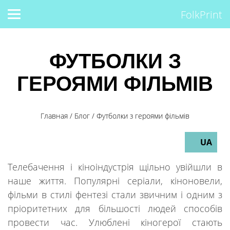
FolkPrint
ФУТБОЛКИ З
ГЕРОЯМИ ФІЛЬМІВ
Главная
/
Блог
/
Футболки з героями фільмів
UA
Телебачення і кіноіндустрія щільно увійшли в
наше життя. Популярні серіали, кіноновели,
фільми в стилі фентезі стали звичним і одним з
пріоритетних для більшості людей способів
провести час. Улюблені кіногерої стають